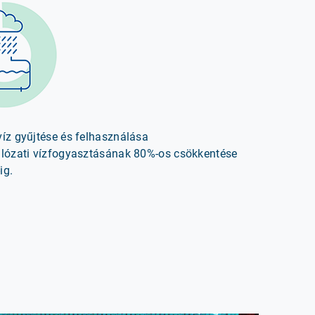
víz gyűjtése és felhasználása
álózati vízfogyasztásának 80%-os csökkentése
ig.