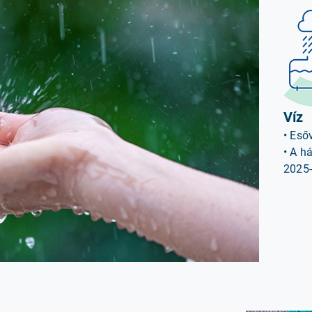
Víz
• Eső
• A h
2025-