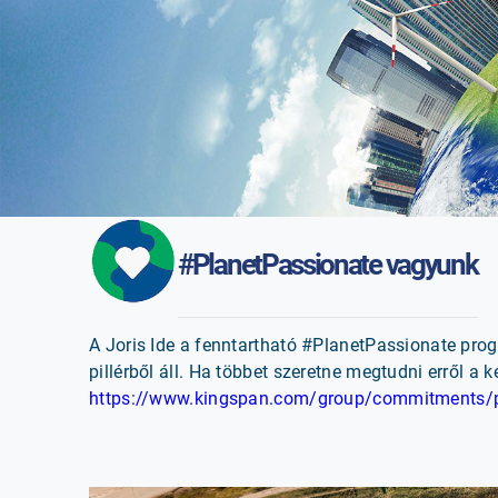
#PlanetPassionate vagyunk
A Joris Ide a fenntartható #PlanetPassionate progr
pillérből áll. Ha többet szeretne megtudni erről a 
https://www.kingspan.com/group/commitments/p