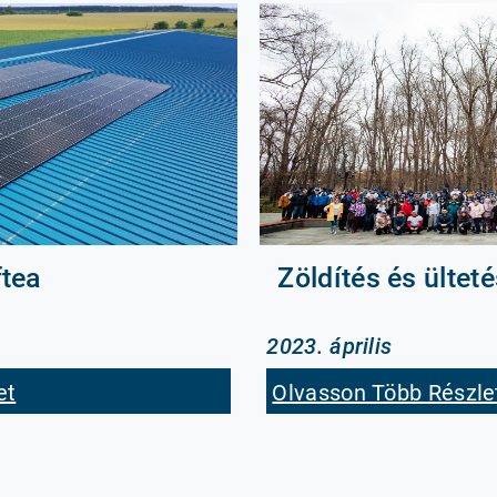
ftea
Zöldítés és ültet
2023. április
et
Olvasson Több Részle