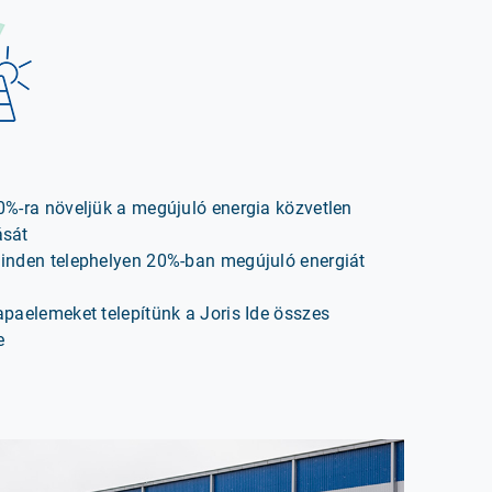
0%-ra növeljük a megújuló energia közvetlen
ását
minden telephelyen 20%-ban megújuló energiát
apaelemeket telepítünk a Joris Ide összes
e