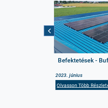
ș
Befektetések - Bu
2023. június
t
Olvasson Több Részlet