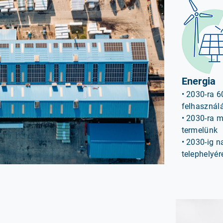
Energia
• 2030-ra 6
felhasznál
• 2030-ra 
termelünk
• 2030-ig n
telephelyér