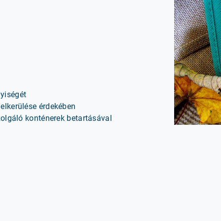
yiségét
 elkerülése érdekében
zolgáló konténerek betartásával